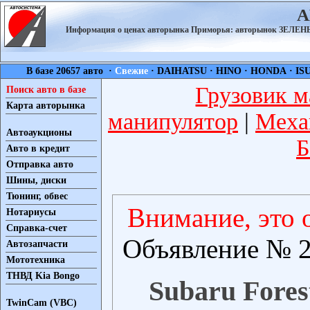
А
Информация о ценах авторынка Приморья: авторынок ЗЕЛ
В базе 20657 авто ·
Свежие
·
DAIHATSU
·
HINO
·
HONDA
·
IS
Грузовик м
Поиск авто в базе
Карта авторынка
манипулятор
|
Меха
Автоаукционы
Б
Авто в кредит
Отправка авто
Шины, диски
Тюнинг, обвес
Внимание, это 
Нотариусы
Справка-счет
Объявление № 2
Автозапчасти
Мототехника
ТНВД Kia Bongo
Subaru Forest
TwinCam (VBC)