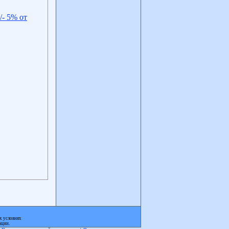
/- 5% от
х условиях
ации.