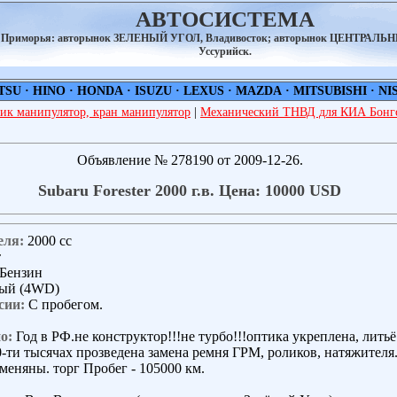
АВТОСИСТЕМА
а Приморья: авторынок ЗЕЛЕНЫЙ УГОЛ, Владивосток; авторынок ЦЕНТРАЛЬ
Уссурийск.
TSU
·
HINO
·
HONDA
·
ISUZU
·
LEXUS
·
MAZDA
·
MITSUBISHI
·
NI
ик манипулятор, кран манипулятор
|
Механический ТНВД для КИА Бонго
Объявление № 278190 от 2009-12-26.
Subaru Forester 2000 г.в. Цена: 10000 USD
еля:
2000 сс
т
Бензин
ый (4WD)
сии:
С пробегом.
о:
Год в РФ.не конструктор!!!не турбо!!!оптика укреплена, лить
-ти тысячах прозведена замена ремня ГРМ, роликов, натяжителя
меняны. торг Пробег - 105000 км.