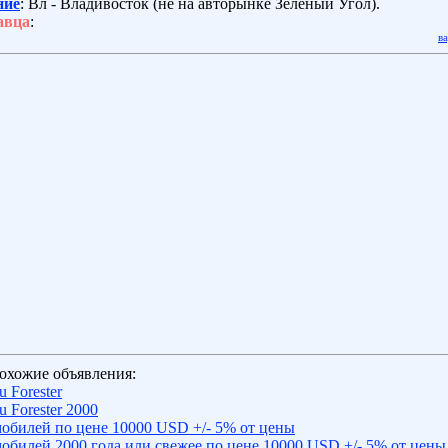
ние
: Вл - Владивосток (не на авторынке Зелёный Угол).
авца
:
в
охожие объявления:
 Forester
 Forester 2000
обилей по цене 10000 USD +/- 5% от цены
обилей 2000 года или свежее по цене 10000 USD +/- 5% от цены