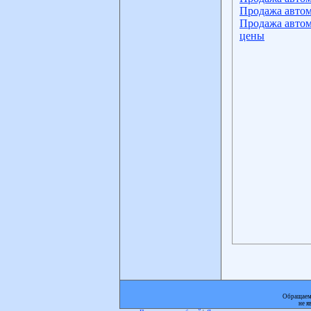
Продажа автом
Продажа автом
цены
Обращаем 
не я