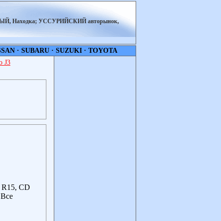
НЫЙ, Находка; УССУРИЙСКИЙ авторынок,
SSAN
·
SUBARU
·
SUZUKI
·
TOYOTA
 J3
ё R15, СD
.Все