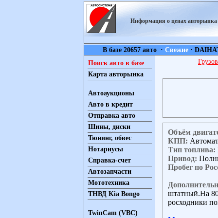
Информация о ценах авторынк
В базе 20657 авто ·
Свежие
·
DAIHA
Грузов
Поиск авто в базе
Карта авторынка
Автоаукционы
Авто в кредит
Отправка авто
Шины, диски
Объём двигат
Тюнинг, обвес
КПП:
Автома
Тип топлива:
Нотариусы
Привод:
Полн
Справка-счет
Пробег по Рос
Автозапчасти
Мототехника
Дополнительн
штатный.На 80
ТНВД Kia Bongo
росходники по
TwinCam (VBC)