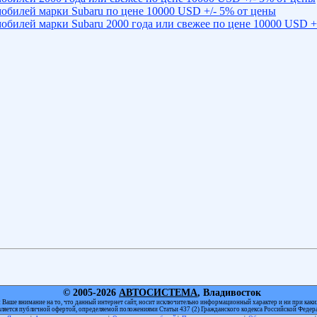
обилей марки Subaru по цене 10000 USD +/- 5% от цены
обилей марки Subaru 2000 года или свежее по цене 10000 USD +
© 2005-2026
АВТОСИСТЕМА
, Владивосток
Ваше внимание на то, что данный интернет сайт, носит исключительно информационный характер и ни при каки
вляется публичной офертой, определяемой положениями Статьи 437 (2) Гражданского кодекса Российской Федер