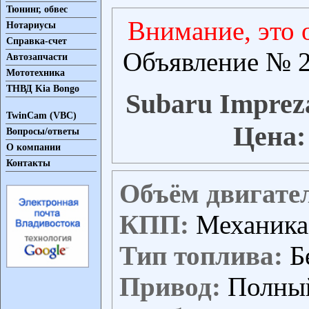
Тюнинг, обвес
Внимание, это 
Нотариусы
Справка-счет
Объявление № 2
Автозапчасти
Мототехника
ТНВД Kia Bongo
Subaru Imprez
TwinCam (VBC)
Цена:
Вопросы/ответы
О компании
Контакты
Объём двигате
КПП:
Механика
Тип топлива:
Б
Привод:
Полны