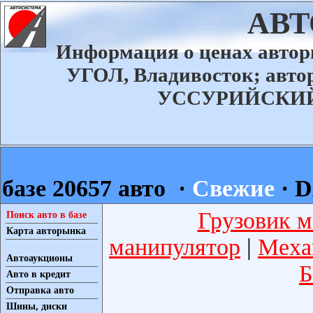
АВ
Информация о ценах авт
УГОЛ, Владивосток; ав
УССУРИЙСКИЙ а
базе 20657 авто ·
Свежие
·
D
Грузовик м
Поиск авто в базе
Карта авторынка
манипулятор
|
Меха
Автоаукционы
Б
Авто в кредит
Отправка авто
Шины, диски