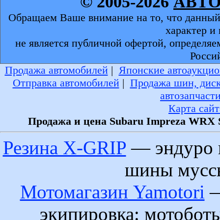
© 2005-2026
АВТ
Обращаем Ваше внимание на то, что данный
характер и
не является публичной офертой, определяе
Росси
Продажа автомобилей
|
Японские автоаукцио
Отправка автомобилей
|
Продажа шин, дис
автозапчаст
Карта сайт
Продажа и цена Subaru Impreza WRX S
Резина X-GRIP
— эндуро 
шины муссы
Мотомагазин Yamotori
—
экипировка: мотобот