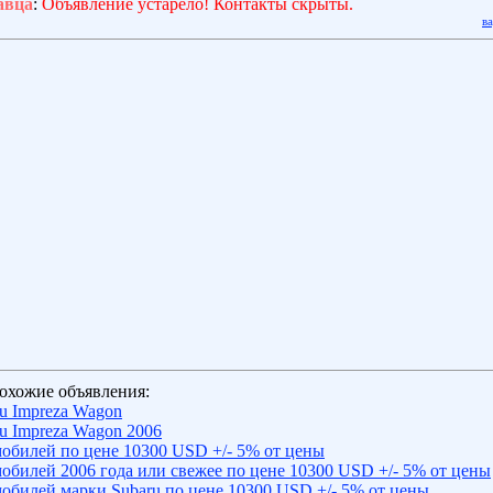
авца
:
Объявление устарело! Контакты скрыты.
в
охожие объявления:
u Impreza Wagon
u Impreza Wagon 2006
обилей по цене 10300 USD +/- 5% от цены
обилей 2006 года или свежее по цене 10300 USD +/- 5% от цены
обилей марки Subaru по цене 10300 USD +/- 5% от цены