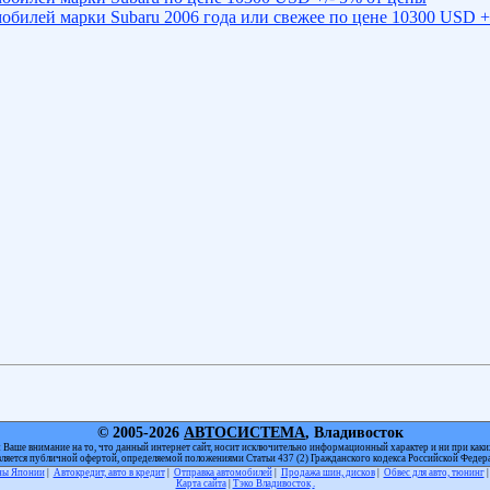
обилей марки Subaru 2006 года или свежее по цене 10300 USD +
© 2005-2026
АВТОСИСТЕМА
, Владивосток
Ваше внимание на то, что данный интернет сайт, носит исключительно информационный характер и ни при каки
вляется публичной офертой, определяемой положениями Статьи 437 (2) Гражданского кодекса Российской Федер
оны Японии
|
Автокредит, авто в кредит
|
Отправка автомобилей
|
Продажа шин, дисков
|
Обвес для авто, тюнинг
Карта сайта
|
Тэко Владивосток
.