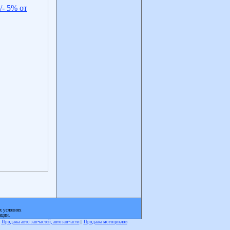
/- 5% от
х условиях
ации.
|
Продажа авто запчастей, автозапчасти
|
Продажа мотоциклов