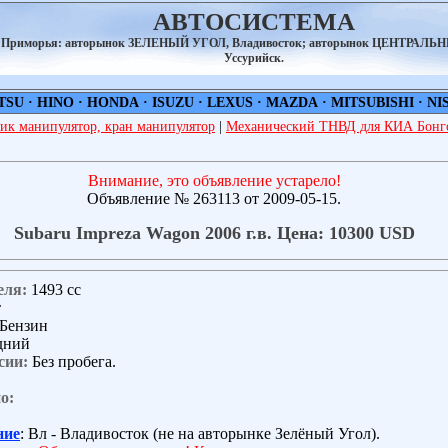
АВТОСИСТЕМА
а Приморья: авторынок ЗЕЛЕНЫЙ УГОЛ, Владивосток; авторынок ЦЕНТРАЛЬ
Уссурийск.
TSU
·
HINO
·
HONDA
·
ISUZU
·
LEXUS
·
MAZDA
·
MITSUBISHI
·
NI
ик манипулятор, кран манипулятор
|
Механический ТНВД для КИА Бонго
Внимание, это объявление устарело!
Объявление № 263113 от 2009-05-15.
Subaru Impreza Wagon 2006 г.в. Цена: 10300 USD
еля:
1493 сс
т
Бензин
дний
сии:
Без пробега.
о:
ние
: Вл - Владивосток (не на авторынке Зелёный Угол).