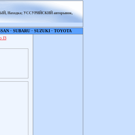
НЫЙ, Находка; УССУРИЙСКИЙ авторынок,
SSAN
·
SUBARU
·
SUZUKI
·
TOYOTA
 J3