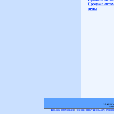
Продажа автом
цены
Обращаем 
не я
Продажа автомобилей
|
Японские автоаукционы, авто аукци