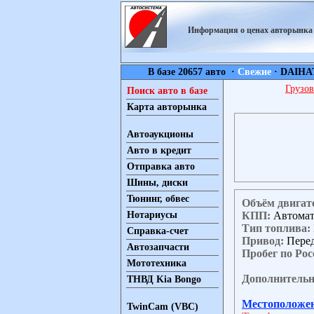
Информация о ценах авторынк
В базе 20657 авто ·
Свежие
·
DAIHA
Грузов
Поиск авто в базе
Карта авторынка
Автоаукционы
Авто в кредит
Отправка авто
Шины, диски
Тюнинг, обвес
Объём двигат
КПП:
Автома
Нотариусы
Тип топлива:
Справка-счет
Привод:
Пере
Автозапчасти
Пробег по Рос
Мототехника
Дополнительн
ТНВД Kia Bongo
Местоположе
TwinCam (VBC)