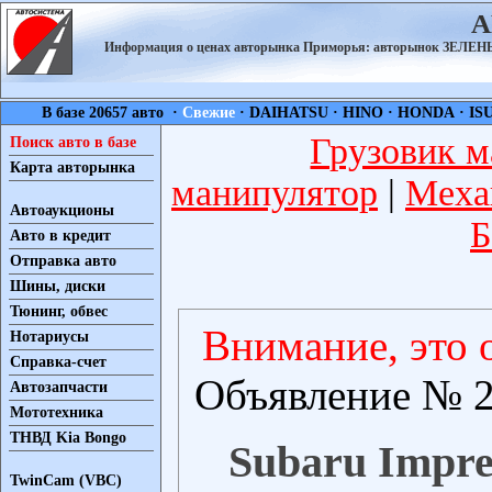
А
Информация о ценах авторынка Приморья: авторынок ЗЕЛ
В базе 20657 авто ·
Свежие
·
DAIHATSU
·
HINO
·
HONDA
·
IS
Грузовик м
Поиск авто в базе
Карта авторынка
манипулятор
|
Меха
Автоаукционы
Б
Авто в кредит
Отправка авто
Шины, диски
Тюнинг, обвес
Внимание, это 
Нотариусы
Справка-счет
Объявление № 2
Автозапчасти
Мототехника
ТНВД Kia Bongo
Subaru Impre
TwinCam (VBC)