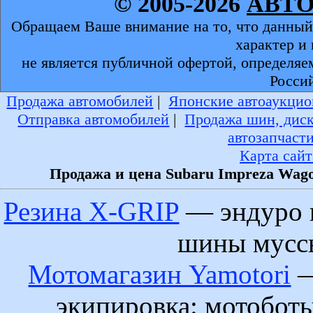
© 2005-2026
АВТ
Обращаем Ваше внимание на то, что данный
характер и
не является публичной офертой, определяе
Росси
Продажа автомобилей
|
Японские автоаукцио
Отправка автомобилей
|
Продажа шин, дис
автозапчаст
Карта сайт
Продажа и цена Subaru Impreza Wago
Резина X-GRIP
— эндуро 
шины муссы
Мотомагазин Yamotori
—
экипировка: мотобот