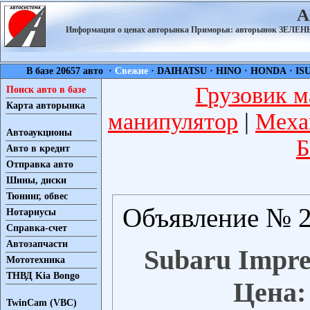
А
Информация о ценах авторынка Приморья: авторынок ЗЕЛ
В базе 20657 авто ·
Свежие
·
DAIHATSU
·
HINO
·
HONDA
·
IS
Грузовик м
Поиск авто в базе
Карта авторынка
манипулятор
|
Меха
Автоаукционы
Б
Авто в кредит
Отправка авто
Шины, диски
Тюнинг, обвес
Объявление № 2
Нотариусы
Справка-счет
Автозапчасти
Subaru Impre
Мототехника
ТНВД Kia Bongo
Цена:
TwinCam (VBC)