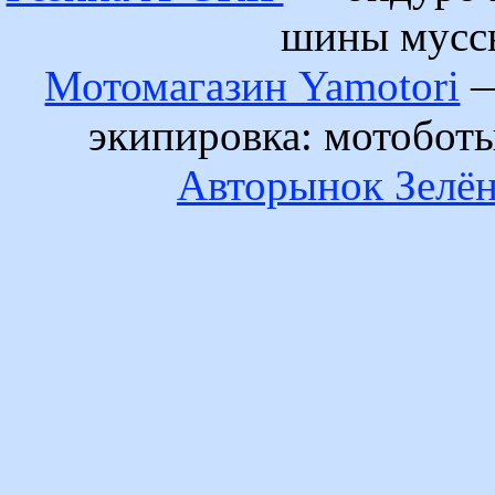
шины муссы
Мотомагазин Yamotori
—
экипировка: мотобот
Авторынок Зелён