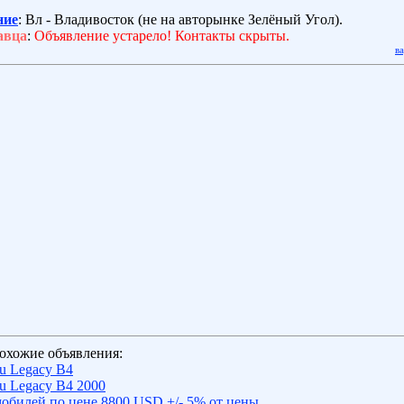
ние
: Вл - Владивосток (не на авторынке Зелёный Угол).
авца
:
Объявление устарело! Контакты скрыты.
в
охожие объявления:
u Legacy B4
u Legacy B4 2000
обилей по цене 8800 USD +/- 5% от цены