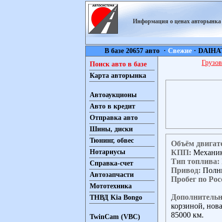
Информация о ценах авторынк
В базе 20657 авто ·
Свежие
·
DAIHA
Грузов
Поиск авто в базе
Карта авторынка
Автоаукционы
Авто в кредит
Отправка авто
Шины, диски
Тюнинг, обвес
Объём двигат
КПП:
Механи
Нотариусы
Тип топлива:
Справка-счет
Привод:
Полн
Автозапчасти
Пробег по Рос
Мототехника
Дополнительн
ТНВД Kia Bongo
корзиной, нова
85000 км.
TwinCam (VBC)