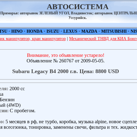
АВТОСИСТЕМА
а Приморья: авторынок ЗЕЛЕНЫЙ УГОЛ, Владивосток; авторынок ЦЕНТРАЛЬ
Уссурийск.
TSU
·
HINO
·
HONDA
·
ISUZU
·
LEXUS
·
MAZDA
·
MITSUBISHI
·
NI
ик манипулятор, кран манипулятор
|
Механический ТНВД для КИА Бонго
Внимание, это объявление устарело!
Объявление № 260767 от 2009-05-05.
Subaru Legacy B4 2000 г.в. Цена: 8800 USD
еля:
2000 сс
ка
Бензин
ый (4WD)
сии:
С пробегом.
о:
5 месяцев в рф, не турбо, коробка, музыка alpine, новое сцепле
я всесезонка, тонировка, заменены свечи, фильтра и тех. жидкост