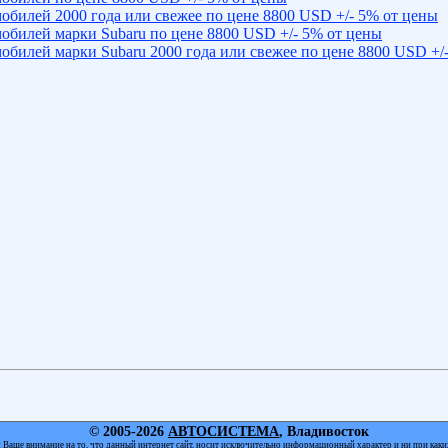
обилей 2000 года или свежее по цене 8800 USD +/- 5% от цены
обилей марки Subaru по цене 8800 USD +/- 5% от цены
обилей марки Subaru 2000 года или свежее по цене 8800 USD +/
© 2005-2026
АВТОСИСТЕМА
, Владивосток
Ваше внимание на то, что данный интернет сайт, носит исключительно информационный характер и ни при каки