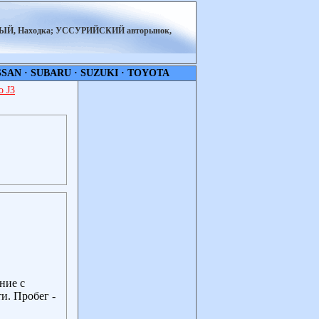
НЫЙ, Находка; УССУРИЙСКИЙ авторынок,
SSAN
·
SUBARU
·
SUZUKI
·
TOYOTA
 J3
ние с
и. Пробег -