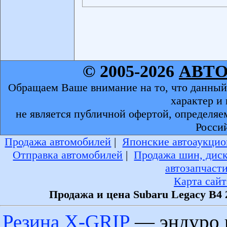
© 2005-2026
АВТ
Обращаем Ваше внимание на то, что данный
характер и
не является публичной офертой, определяе
Росси
Продажа автомобилей
|
Японские автоаукцио
Отправка автомобилей
|
Продажа шин, дис
автозапчаст
Карта сайт
Продажа и цена Subaru Legacy B4 
Резина X-GRIP
— эндуро 