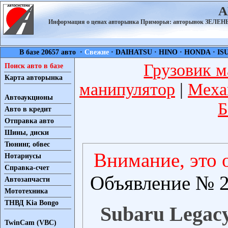
А
Информация о ценах авторынка Приморья: авторынок ЗЕЛ
В базе 20657 авто ·
Свежие
·
DAIHATSU
·
HINO
·
HONDA
·
IS
Грузовик м
Поиск авто в базе
Карта авторынка
манипулятор
|
Меха
Автоаукционы
Б
Авто в кредит
Отправка авто
Шины, диски
Тюнинг, обвес
Внимание, это 
Нотариусы
Справка-счет
Объявление № 2
Автозапчасти
Мототехника
ТНВД Kia Bongo
Subaru Legacy
TwinCam (VBC)