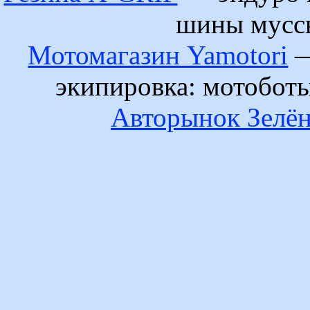
шины муссы
Мотомагазин Yamotori
—
экипировка: мотобот
Авторынок Зелён