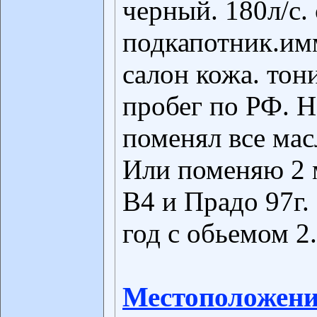
черный. 180л/с. 
подкапотник.имм
салон кожа. тони
пробег по РФ.
поменял все мас
Или поменяю 2 
B4 и Прадо 97г
год с обьемом 2
Местоположени