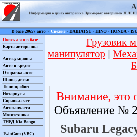
А
Информация о ценах авторынка Приморья: авторынок ЗЕЛ
В базе 20657 авто ·
Свежие
·
DAIHATSU
·
HINO
·
HONDA
·
IS
Грузовик м
Поиск авто в базе
Карта авторынка
манипулятор
|
Меха
Автоаукционы
Б
Авто в кредит
Отправка авто
Шины, диски
Тюнинг, обвес
Внимание, это 
Нотариусы
Справка-счет
Объявление № 2
Автозапчасти
Мототехника
ТНВД Kia Bongo
Subaru Legacy
TwinCam (VBC)