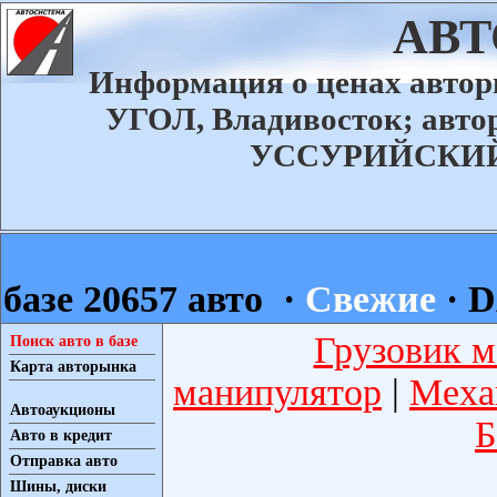
АВ
Информация о ценах авт
УГОЛ, Владивосток; ав
УССУРИЙСКИЙ а
базе 20657 авто ·
Свежие
·
D
Грузовик м
Поиск авто в базе
Карта авторынка
манипулятор
|
Меха
Автоаукционы
Б
Авто в кредит
Отправка авто
Шины, диски