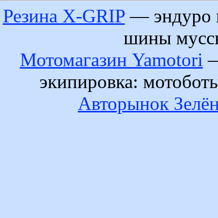
Резина X-GRIP
— эндуро 
шины муссы
Мотомагазин Yamotori
—
экипировка: мотобот
Авторынок Зелён