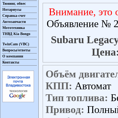
Тюнинг, обвес
Внимание, это 
Нотариусы
Справка-счет
Объявление № 2
Автозапчасти
Мототехника
ТНВД Kia Bongo
Subaru Legacy 
TwinCam (VBC)
Цена
Вопросы/ответы
О компании
Контакты
Объём двигате
КПП:
Автомат
Тип топлива:
Б
Привод:
Полны