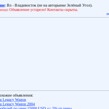
ние
: Вл - Владивосток (не на авторынке Зелёный Угол).
авца
:
Объявление устарело! Контакты скрыты.
в
охожие объявления:
u Legacy Wagon
u Legacy Wagon 2004
обилей по цене 15000 USD +/- 5% от цены