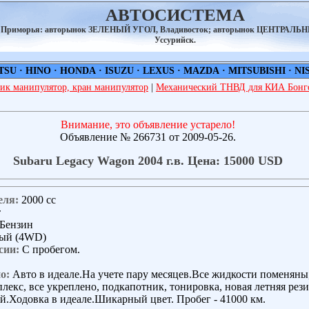
АВТОСИСТЕМА
а Приморья: авторынок ЗЕЛЕНЫЙ УГОЛ, Владивосток; авторынок ЦЕНТРАЛЬ
Уссурийск.
TSU
·
HINO
·
HONDA
·
ISUZU
·
LEXUS
·
MAZDA
·
MITSUBISHI
·
NI
ик манипулятор, кран манипулятор
|
Механический ТНВД для КИА Бонго
Внимание, это объявление устарело!
Объявление № 266731 от 2009-05-26.
Subaru Legacy Wagon 2004 г.в. Цена: 15000 USD
еля:
2000 сс
т
Бензин
ый (4WD)
сии:
С пробегом.
о:
Авто в идеале.На учете пару месяцев.Все жидкости поменяны
екс, все укреплено, подкапотник, тонировка, новая летняя рези
ей.Ходовка в идеале.Шикарный цвет. Пробег - 41000 км.