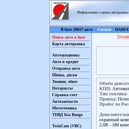
Информация о ценах авторынк
В базе 20657 авто ·
Свежие
·
DAIHA
Грузов
Поиск авто в базе
Карта авторынка
Автоаукционы
Авто в кредит
Отправка авто
Шины, диски
Тюнинг, обвес
Объём двигат
КПП:
Автома
Нотариусы
Тип топлива:
Справка-счет
Привод:
Полн
Автозапчасти
Пробег по Рос
Мототехника
Дополнительн
ТНВД Kia Bongo
охранный компл
2.0R - 180 кон
TwinCam (VBC)