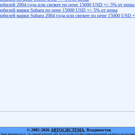
обилей 2004 года или свежее по цене 15000 USD +/- 5% от цены
обилей марки Subaru по цене 15000 USD +/- 5% от цены
обилей марки Subaru 2004 года или свежее по цене 15000 USD +
© 2005-2026
АВТОСИСТЕМА
, Владивосток
Ваше внимание на то, что данный интернет сайт, носит исключительно информационный характер и ни при каки