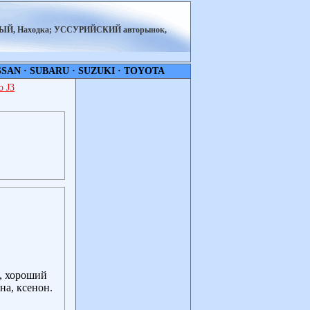
НЫЙ, Находка; УССУРИЙСКИЙ авторынок,
SSAN
·
SUBARU
·
SUZUKI
·
TOYOTA
 J3
, хороший
на, ксенон.