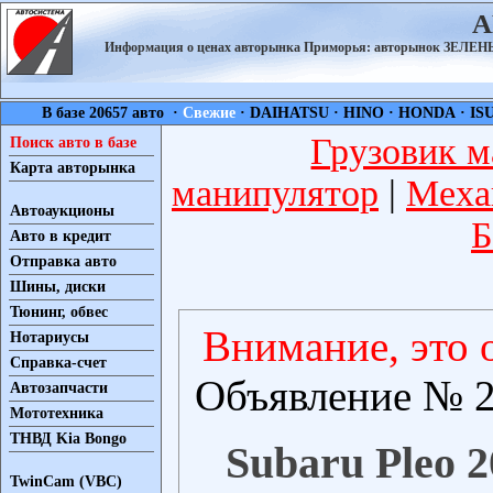
А
Информация о ценах авторынка Приморья: авторынок ЗЕЛ
В базе 20657 авто ·
Свежие
·
DAIHATSU
·
HINO
·
HONDA
·
IS
Грузовик м
Поиск авто в базе
Карта авторынка
манипулятор
|
Меха
Автоаукционы
Б
Авто в кредит
Отправка авто
Шины, диски
Тюнинг, обвес
Внимание, это 
Нотариусы
Справка-счет
Объявление № 2
Автозапчасти
Мототехника
ТНВД Kia Bongo
Subaru Pleo 2
TwinCam (VBC)