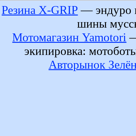
Резина X-GRIP
— эндуро 
шины муссы
Мотомагазин Yamotori
—
экипировка: мотобот
Авторынок Зелён