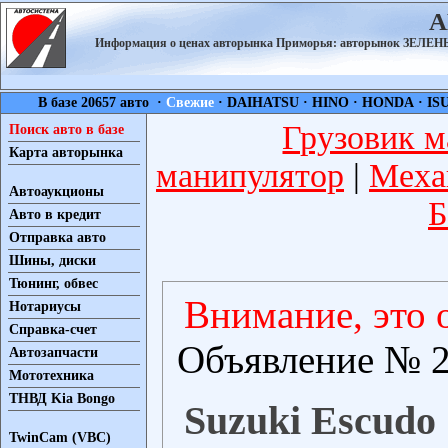
А
Информация о ценах авторынка Приморья: авторынок ЗЕЛ
В базе 20657 авто ·
Свежие
·
DAIHATSU
·
HINO
·
HONDA
·
IS
Грузовик м
Поиск авто в базе
Карта авторынка
манипулятор
|
Меха
Автоаукционы
Б
Авто в кредит
Отправка авто
Шины, диски
Тюнинг, обвес
Внимание, это 
Нотариусы
Справка-счет
Объявление № 2
Автозапчасти
Мототехника
ТНВД Kia Bongo
Suzuki Escudo 
TwinCam (VBC)