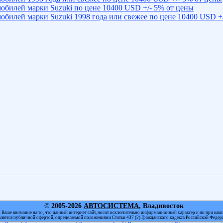
обилей марки Suzuki по цене 10400 USD +/- 5% от цены
обилей марки Suzuki 1998 года или свежее по цене 10400 USD +/
© 2005-2026
АВТОСИСТЕМА
, Владивосток
Ваше внимание на то, что данный интернет сайт, носит исключительно информационный характер и ни при каки
вляется публичной офертой, определяемой положениями Статьи 437 (2) Гражданского кодекса Российской Федер