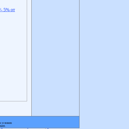
- 5% от
х условиях
ации.