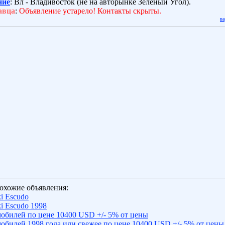
ние
: Вл - Владивосток (не на авторынке Зелёный Угол).
авца
:
Объявление устарело! Контакты скрыты.
в
охожие объявления:
i Escudo
i Escudo 1998
обилей по цене 10400 USD +/- 5% от цены
обилей 1998 года или свежее по цене 10400 USD +/- 5% от цены