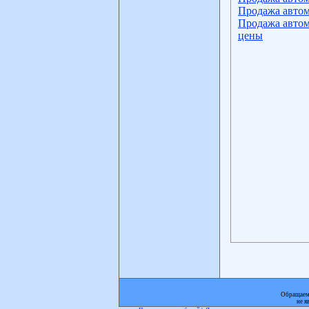
Продажа автом
Продажа автом
цены
Обращаем 
не я