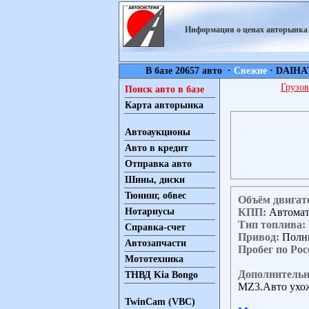
Информация о ценах авторынк
В базе 20657 авто ·
Свежие
·
DAIHA
Грузов
Поиск авто в базе
Карта авторынка
Автоаукционы
Авто в кредит
Отправка авто
Шины, диски
Тюнинг, обвес
Объём двигат
КПП:
Автома
Нотариусы
Тип топлива:
Справка-счет
Привод:
Полн
Автозапчасти
Пробег по Рос
Мототехника
Дополнительн
ТНВД Kia Bongo
MZ3.Авто ухож
TwinCam (VBC)