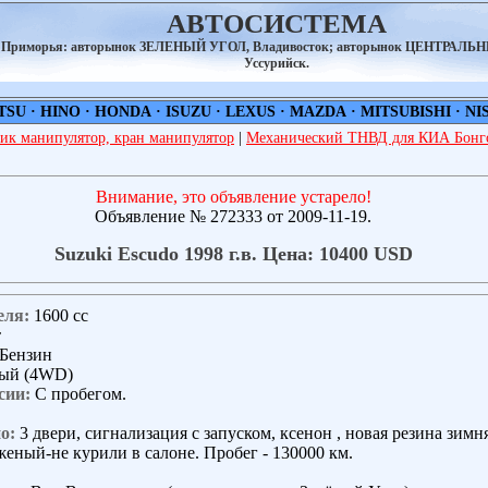
АВТОСИСТЕМА
а Приморья: авторынок ЗЕЛЕНЫЙ УГОЛ, Владивосток; авторынок ЦЕНТРАЛЬ
Уссурийск.
TSU
·
HINO
·
HONDA
·
ISUZU
·
LEXUS
·
MAZDA
·
MITSUBISHI
·
NI
ик манипулятор, кран манипулятор
|
Механический ТНВД для КИА Бонго
Внимание, это объявление устарело!
Объявление № 272333 от 2009-11-19.
Suzuki Escudo 1998 г.в. Цена: 10400 USD
еля:
1600 сс
т
Бензин
ый (4WD)
сии:
С пробегом.
о:
3 двери, сигнализация с запуском, ксенон , новая резина зимн
еный-не курили в салоне. Пробег - 130000 км.