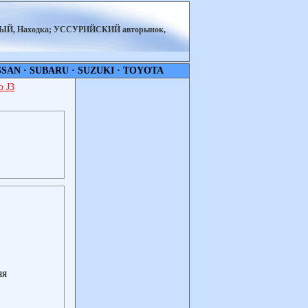
НЫЙ, Находка; УССУРИЙСКИЙ авторынок,
SSAN
·
SUBARU
·
SUZUKI
·
TOYOTA
 J3
яя