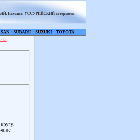
НЫЙ, Находка; УССУРИЙСКИЙ авторынок,
SSAN
·
SUBARU
·
SUZUKI
·
TOYOTA
 J3
 кругу,
ояние