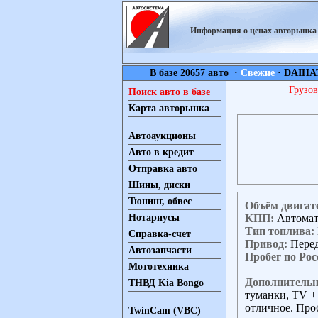
Информация о ценах авторынк
В базе 20657 авто ·
Свежие
·
DAIHA
Грузов
Поиск авто в базе
Карта авторынка
Автоаукционы
Авто в кредит
Отправка авто
Шины, диски
Тюнинг, обвес
Объём двигат
КПП:
Автома
Нотариусы
Тип топлива:
Справка-счет
Привод:
Пере
Автозапчасти
Пробег по Рос
Мототехника
Дополнительн
ТНВД Kia Bongo
туманки, TV + 
отличное. Проб
TwinCam (VBC)