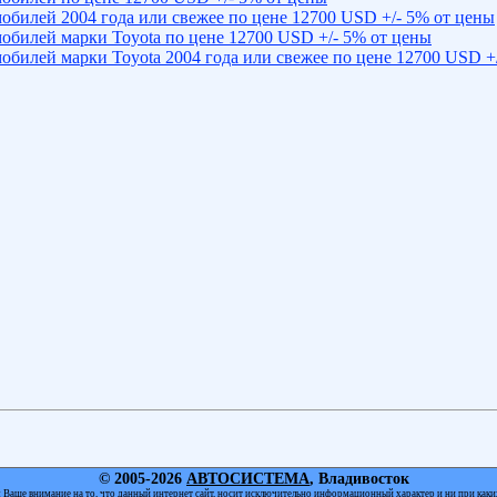
обилей 2004 года или свежее по цене 12700 USD +/- 5% от цены
обилей марки Toyota по цене 12700 USD +/- 5% от цены
обилей марки Toyota 2004 года или свежее по цене 12700 USD +/
© 2005-2026
АВТОСИСТЕМА
, Владивосток
Ваше внимание на то, что данный интернет сайт, носит исключительно информационный характер и ни при каки