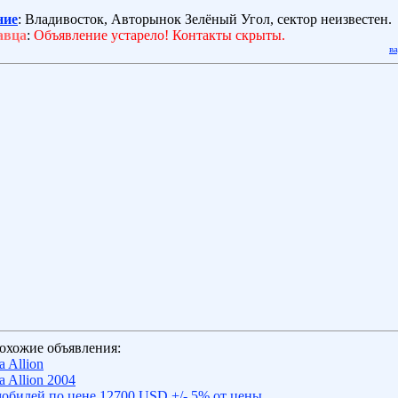
ние
: Владивосток, Авторынок Зелёный Угол, сектор неизвестен.
авца
:
Объявление устарело! Контакты скрыты.
в
охожие объявления:
 Allion
 Allion 2004
обилей по цене 12700 USD +/- 5% от цены