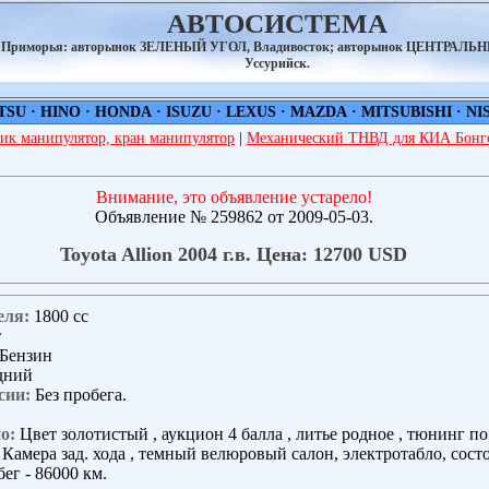
АВТОСИСТЕМА
а Приморья: авторынок ЗЕЛЕНЫЙ УГОЛ, Владивосток; авторынок ЦЕНТРАЛЬ
Уссурийск.
TSU
·
HINO
·
HONDA
·
ISUZU
·
LEXUS
·
MAZDA
·
MITSUBISHI
·
NI
ик манипулятор, кран манипулятор
|
Механический ТНВД для КИА Бонго
Внимание, это объявление устарело!
Объявление № 259862 от 2009-05-03.
Toyota Allion 2004 г.в. Цена: 12700 USD
еля:
1800 сс
т
Бензин
дний
сии:
Без пробега.
о:
Цвет золотистый , аукцион 4 балла , литье родное , тюнинг по
Камера зад. хода , темный велюровый салон, электротабло, сост
ег - 86000 км.