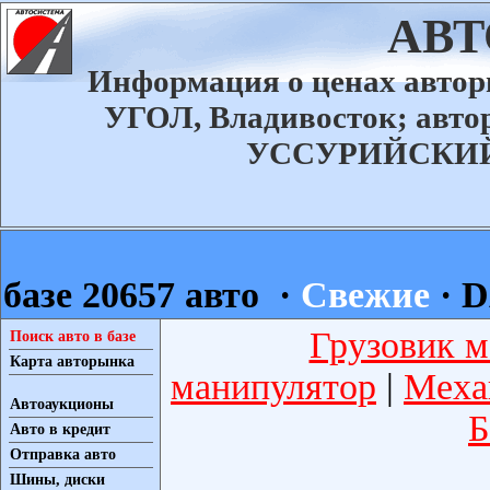
АВ
Информация о ценах авт
УГОЛ, Владивосток; ав
УССУРИЙСКИЙ а
базе 20657 авто ·
Свежие
·
D
Грузовик м
Поиск авто в базе
Карта авторынка
манипулятор
|
Меха
Автоаукционы
Б
Авто в кредит
Отправка авто
Шины, диски