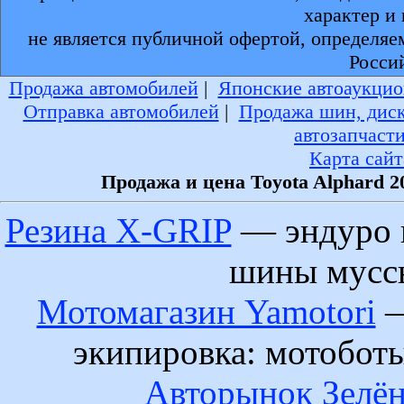
характер и
не является публичной офертой, определяе
Росси
Продажа автомобилей
|
Японские автоаукцио
Отправка автомобилей
|
Продажа шин, дис
автозапчаст
Карта сайт
Продажа и цена Toyota Alphard 2
Резина X-GRIP
— эндуро 
шины муссы
Мотомагазин Yamotori
—
экипировка: мотобот
Авторынок Зелён