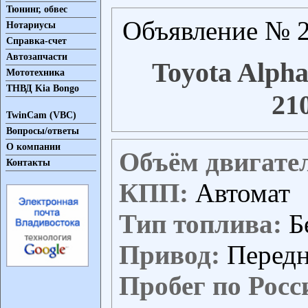
Тюнинг, обвес
Объявление № 2
Нотариусы
Справка-счет
Автозапчасти
Toyota Alpha
Мототехника
ТНВД Kia Bongo
21
TwinCam (VBC)
Вопросы/ответы
О компании
Объём двигате
Контакты
КПП:
Автомат
Тип топлива:
Б
Привод:
Перед
Пробег по Росс