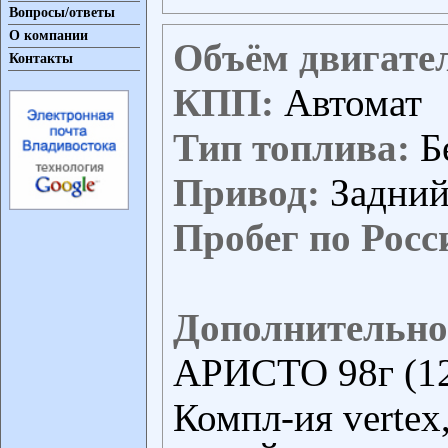
Вопросы/ответы
О компании
Объём двигате
Контакты
КПП:
Автомат
Тип топлива:
Б
Привод:
Задни
Пробег по Росс
Дополнительно
АРИСТО 98г (1
Компл-ия verte