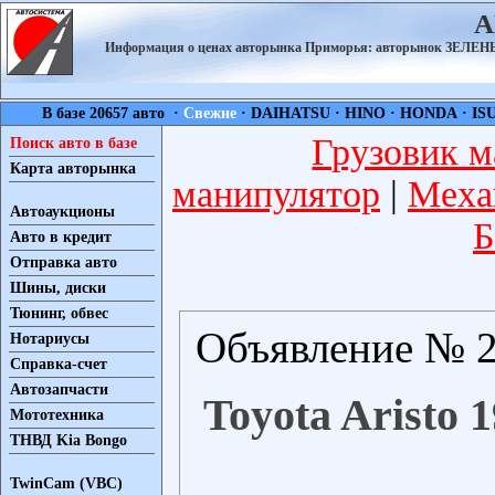
А
Информация о ценах авторынка Приморья: авторынок ЗЕЛ
В базе 20657 авто ·
Свежие
·
DAIHATSU
·
HINO
·
HONDA
·
IS
Грузовик м
Поиск авто в базе
Карта авторынка
манипулятор
|
Меха
Автоаукционы
Б
Авто в кредит
Отправка авто
Шины, диски
Тюнинг, обвес
Объявление № 2
Нотариусы
Справка-счет
Автозапчасти
Toyota Aristo 1
Мототехника
ТНВД Kia Bongo
TwinCam (VBC)