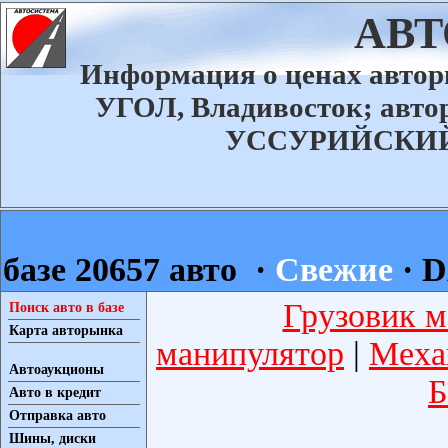
АВ
Информация о ценах авт
УГОЛ, Владивосток; ав
УССУРИЙСКИЙ а
базе 20657 авто ·
Свежие
·
D
Грузовик м
Поиск авто в базе
Карта авторынка
манипулятор
|
Меха
Автоаукционы
Б
Авто в кредит
Отправка авто
Шины, диски