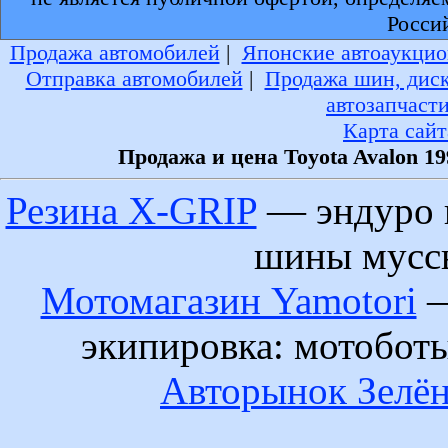
Росси
Продажа автомобилей
|
Японские автоаукцио
Отправка автомобилей
|
Продажа шин, дис
автозапчаст
Карта сайт
Продажа и цена Toyota Avalon 1
Резина X-GRIP
— эндуро 
шины муссы
Мотомагазин Yamotori
—
экипировка: мотобот
Авторынок Зелён