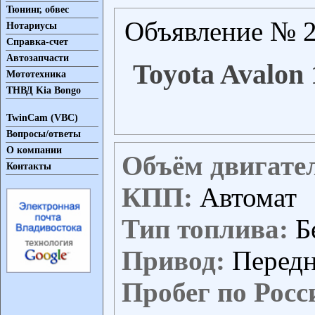
Тюнинг, обвес
Объявление № 2
Нотариусы
Справка-счет
Автозапчасти
Toyota Avalon 
Мототехника
ТНВД Kia Bongo
TwinCam (VBC)
Вопросы/ответы
О компании
Объём двигате
Контакты
КПП:
Автомат
Тип топлива:
Б
Привод:
Перед
Пробег по Росс