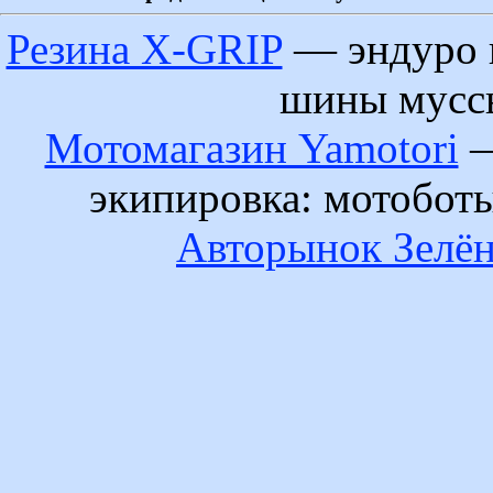
Резина X-GRIP
— эндуро 
шины муссы
Мотомагазин Yamotori
—
экипировка: мотобот
Авторынок Зелён