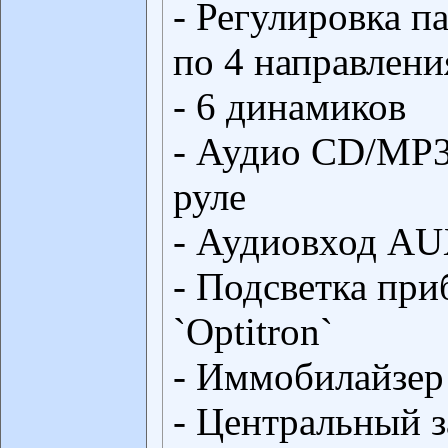
- Регулировка п
по 4 направлен
- 6 динамиков
- Аудио CD/MP3
руле
- Аудиовход A
- Подсветка пр
`Optitron`
- Иммобилайзер
- Центральный з