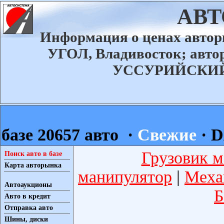
АВ
Информация о ценах авт
УГОЛ, Владивосток; ав
УССУРИЙСКИЙ а
базе 20657 авто ·
Свежие
·
D
Грузовик м
Поиск авто в базе
Карта авторынка
манипулятор
|
Меха
Автоаукционы
Б
Авто в кредит
Отправка авто
Шины, диски