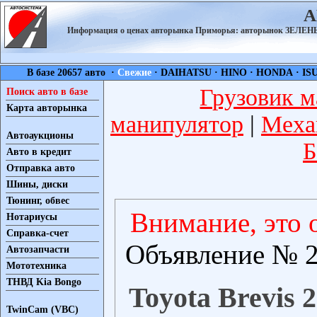
А
Информация о ценах авторынка Приморья: авторынок ЗЕЛ
В базе 20657 авто ·
Свежие
·
DAIHATSU
·
HINO
·
HONDA
·
IS
Грузовик м
Поиск авто в базе
Карта авторынка
манипулятор
|
Меха
Автоаукционы
Б
Авто в кредит
Отправка авто
Шины, диски
Тюнинг, обвес
Внимание, это 
Нотариусы
Справка-счет
Объявление № 2
Автозапчасти
Мототехника
ТНВД Kia Bongo
Toyota Brevis 2
TwinCam (VBC)