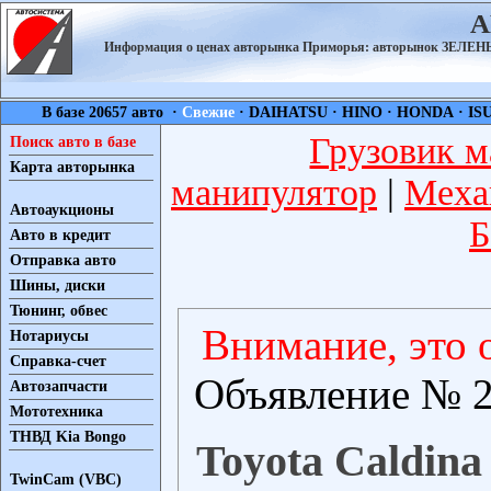
А
Информация о ценах авторынка Приморья: авторынок ЗЕЛ
В базе 20657 авто ·
Свежие
·
DAIHATSU
·
HINO
·
HONDA
·
IS
Грузовик м
Поиск авто в базе
Карта авторынка
манипулятор
|
Меха
Автоаукционы
Б
Авто в кредит
Отправка авто
Шины, диски
Тюнинг, обвес
Внимание, это 
Нотариусы
Справка-счет
Объявление № 2
Автозапчасти
Мототехника
ТНВД Kia Bongo
Toyota Caldina 
TwinCam (VBC)