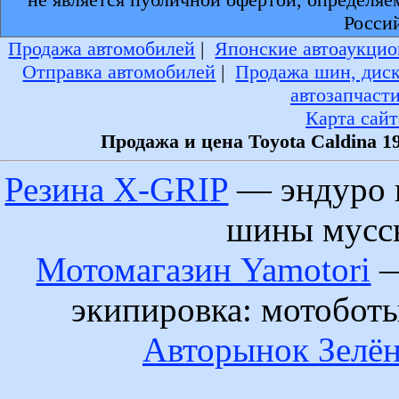
Росси
Продажа автомобилей
|
Японские автоаукцио
Отправка автомобилей
|
Продажа шин, дис
автозапчаст
Карта сайт
Продажа и цена Toyota Caldina 1
Резина X-GRIP
— эндуро 
шины муссы
Мотомагазин Yamotori
—
экипировка: мотобот
Авторынок Зелён