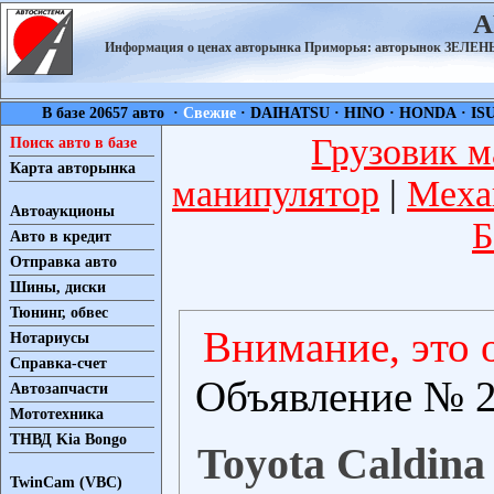
А
Информация о ценах авторынка Приморья: авторынок ЗЕЛ
В базе 20657 авто ·
Свежие
·
DAIHATSU
·
HINO
·
HONDA
·
IS
Грузовик м
Поиск авто в базе
Карта авторынка
манипулятор
|
Меха
Автоаукционы
Б
Авто в кредит
Отправка авто
Шины, диски
Тюнинг, обвес
Внимание, это 
Нотариусы
Справка-счет
Объявление № 2
Автозапчасти
Мототехника
ТНВД Kia Bongo
Toyota Caldina 
TwinCam (VBC)