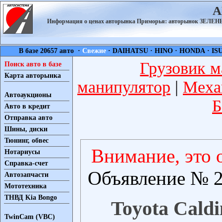
А
Информация о ценах авторынка Приморья: авторынок ЗЕЛ
В базе 20657 авто ·
Свежие
·
DAIHATSU
·
HINO
·
HONDA
·
IS
Грузовик м
Поиск авто в базе
Карта авторынка
манипулятор
|
Меха
Автоаукционы
Б
Авто в кредит
Отправка авто
Шины, диски
Тюнинг, обвес
Внимание, это 
Нотариусы
Справка-счет
Объявление № 2
Автозапчасти
Мототехника
ТНВД Kia Bongo
Toyota Caldi
TwinCam (VBC)