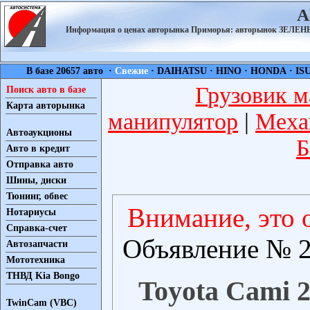
А
Информация о ценах авторынка Приморья: авторынок ЗЕЛ
В базе 20657 авто ·
Свежие
·
DAIHATSU
·
HINO
·
HONDA
·
IS
Грузовик м
Поиск авто в базе
Карта авторынка
манипулятор
|
Меха
Автоаукционы
Б
Авто в кредит
Отправка авто
Шины, диски
Тюнинг, обвес
Внимание, это 
Нотариусы
Справка-счет
Объявление № 2
Автозапчасти
Мототехника
ТНВД Kia Bongo
Toyota Cami 2
TwinCam (VBC)