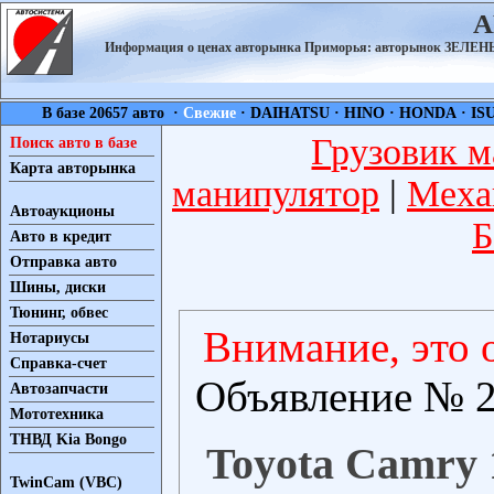
А
Информация о ценах авторынка Приморья: авторынок ЗЕЛ
В базе 20657 авто ·
Свежие
·
DAIHATSU
·
HINO
·
HONDA
·
IS
Грузовик м
Поиск авто в базе
Карта авторынка
манипулятор
|
Меха
Автоаукционы
Б
Авто в кредит
Отправка авто
Шины, диски
Тюнинг, обвес
Внимание, это 
Нотариусы
Справка-счет
Объявление № 2
Автозапчасти
Мототехника
ТНВД Kia Bongo
Toyota Camry 1
TwinCam (VBC)