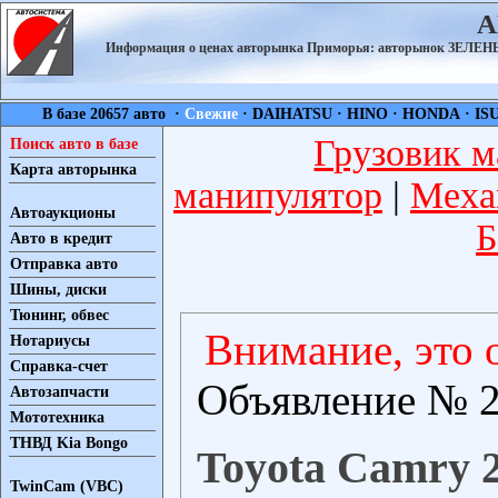
А
Информация о ценах авторынка Приморья: авторынок ЗЕЛ
В базе 20657 авто ·
Свежие
·
DAIHATSU
·
HINO
·
HONDA
·
IS
Грузовик м
Поиск авто в базе
Карта авторынка
манипулятор
|
Меха
Автоаукционы
Б
Авто в кредит
Отправка авто
Шины, диски
Тюнинг, обвес
Внимание, это 
Нотариусы
Справка-счет
Объявление № 2
Автозапчасти
Мототехника
ТНВД Kia Bongo
Toyota Camry 2
TwinCam (VBC)