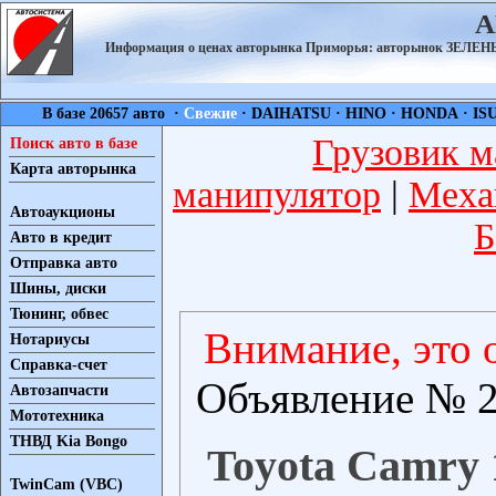
А
Информация о ценах авторынка Приморья: авторынок ЗЕЛ
В базе 20657 авто ·
Свежие
·
DAIHATSU
·
HINO
·
HONDA
·
IS
Грузовик м
Поиск авто в базе
Карта авторынка
манипулятор
|
Меха
Автоаукционы
Б
Авто в кредит
Отправка авто
Шины, диски
Тюнинг, обвес
Внимание, это 
Нотариусы
Справка-счет
Объявление № 2
Автозапчасти
Мототехника
ТНВД Kia Bongo
Toyota Camry 1
TwinCam (VBC)