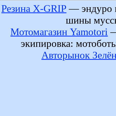
Резина X-GRIP
— эндуро 
шины муссы
Мотомагазин Yamotori
—
экипировка: мотобот
Авторынок Зелён