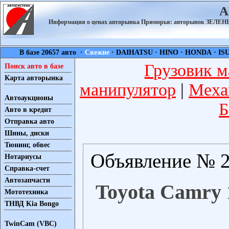
А
Информация о ценах авторынка Приморья: авторынок ЗЕЛ
В базе 20657 авто ·
Свежие
·
DAIHATSU
·
HINO
·
HONDA
·
IS
Грузовик м
Поиск авто в базе
Карта авторынка
манипулятор
|
Меха
Автоаукционы
Б
Авто в кредит
Отправка авто
Шины, диски
Тюнинг, обвес
Объявление № 2
Нотариусы
Справка-счет
Автозапчасти
Toyota Camry 1
Мототехника
ТНВД Kia Bongo
TwinCam (VBC)