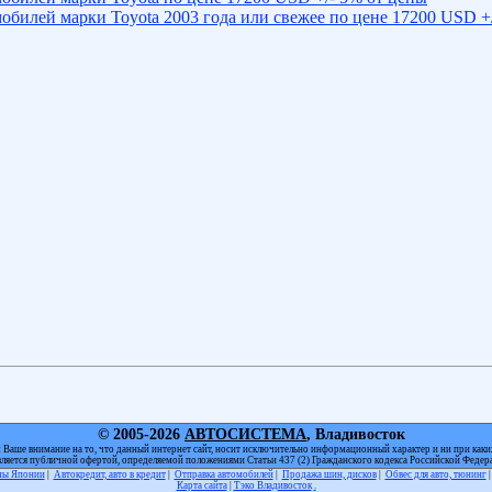
обилей марки Toyota 2003 года или свежее по цене 17200 USD +/
© 2005-2026
АВТОСИСТЕМА
, Владивосток
Ваше внимание на то, что данный интернет сайт, носит исключительно информационный характер и ни при каки
вляется публичной офертой, определяемой положениями Статьи 437 (2) Гражданского кодекса Российской Федер
оны Японии
|
Автокредит, авто в кредит
|
Отправка автомобилей
|
Продажа шин, дисков
|
Обвес для авто, тюнинг
Карта сайта
|
Тэко Владивосток
.