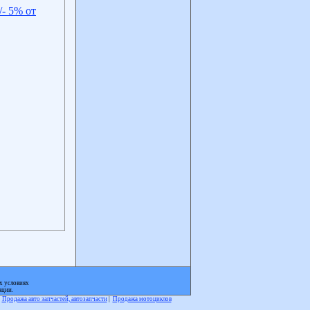
- 5% от
х условиях
ации.
|
Продажа авто запчастей, автозапчасти
|
Продажа мотоциклов