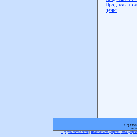
Продажа автом
цены
Обращаем 
не я
Продажа автомобилей
|
Японские автоаукционы, авто аукци