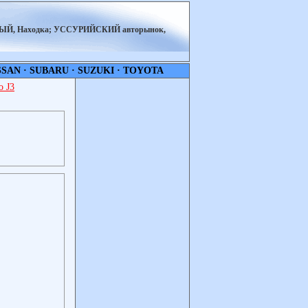
НЫЙ, Находка; УССУРИЙСКИЙ авторынок,
SSAN
·
SUBARU
·
SUZUKI
·
TOYOTA
 J3