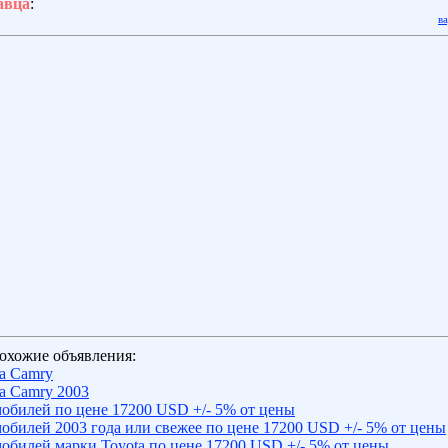
авца
:
в
охожие объявления:
a Camry
a Camry 2003
обилей по цене 17200 USD +/- 5% от цены
обилей 2003 года или свежее по цене 17200 USD +/- 5% от цены
обилей марки Toyota по цене 17200 USD +/- 5% от цены