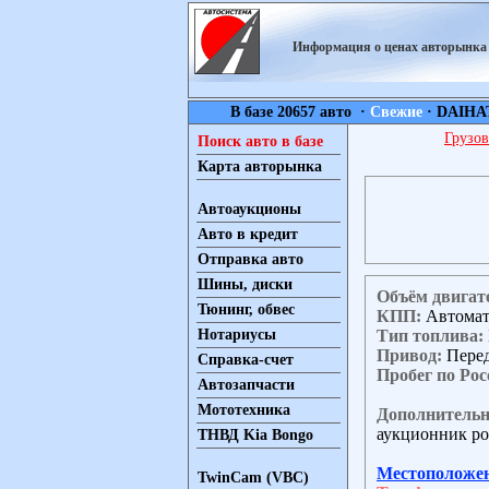
Информация о ценах авторынк
В базе 20657 авто ·
Свежие
·
DAIHA
Грузов
Поиск авто в базе
Карта авторынка
Автоаукционы
Авто в кредит
Отправка авто
Шины, диски
Объём двигат
Тюнинг, обвес
КПП:
Автома
Тип топлива:
Нотариусы
Привод:
Пере
Справка-счет
Пробег по Рос
Автозапчасти
Мототехника
Дополнительн
аукционник ро
ТНВД Kia Bongo
Местоположе
TwinCam (VBC)