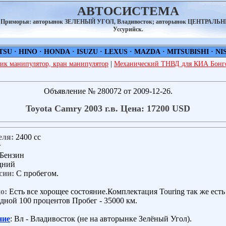
АВТОСИСТЕМА
а Приморья: авторынок ЗЕЛЕНЫЙ УГОЛ, Владивосток; авторынок ЦЕНТРАЛЬ
Уссурийск.
TSU
·
HINO
·
HONDA
·
ISUZU
·
LEXUS
·
MAZDA
·
MITSUBISHI
·
NI
ик манипулятор, кран манипулятор
|
Механический ТНВД для КИА Бонго
Объявление № 280072 от 2009-12-26.
Toyota Camry 2003 г.в. Цена: 17200 USD
еля:
2400 сс
т
Бензин
дний
сии:
С пробегом.
о:
Есть все хорощее состояние.Комплектация Touring так же есть
дной 100 процентов Пробег - 35000 км.
ние
: Вл - Владивосток (не на авторынке Зелёный Угол).