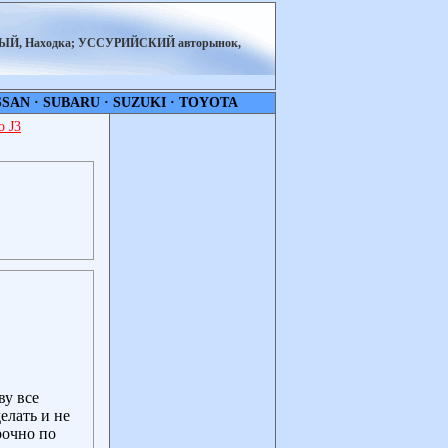
НЫЙ, Находка; УССУРИЙСКИЙ авторынок,
SSAN
·
SUBARU
·
SUZUKI
·
TOYOTA
 J3
ву все
елать и не
рочно по