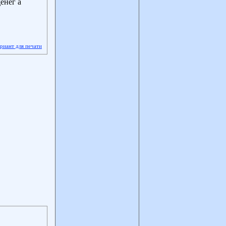
енег а
ариант для печати