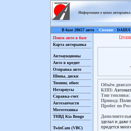
Информация о ценах авторынк
В базе 20657 авто ·
Свежие
·
DAIHA
Грузов
Поиск авто в базе
Карта авторынка
Автоаукционы
Авто в кредит
Отправка авто
Шины, диски
Тюнинг, обвес
Объём двигат
КПП:
Автома
Нотариусы
Тип топлива:
Справка-счет
Привод:
Полн
Автозапчасти
Пробег по Рос
Мототехника
Дополнительн
ТНВД Kia Bongo
зделал и даже 
придется мног
TwinCam (VBC)