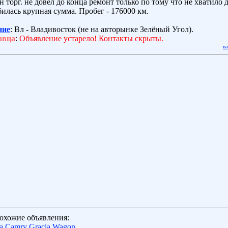
 торг. не довел до конца ремонт только по тому что не хватило д
илась крупная сумма. Пробег - 176000 км.
ние
: Вл - Владивосток (не на авторынке Зелёный Угол).
авца
:
Объявление устарело! Контакты скрыты.
в
охожие объявления:
a Camry Gracia Wagon