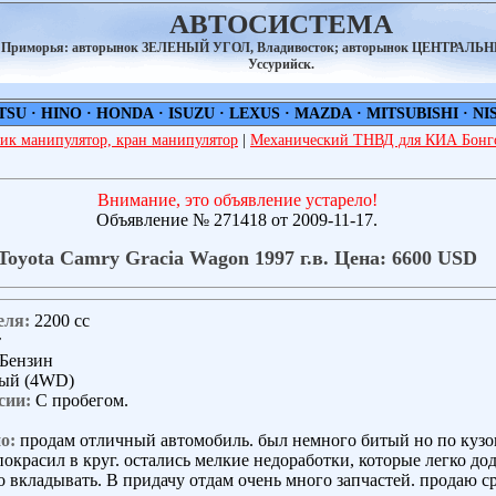
АВТОСИСТЕМА
а Приморья: авторынок ЗЕЛЕНЫЙ УГОЛ, Владивосток; авторынок ЦЕНТРАЛЬ
Уссурийск.
TSU
·
HINO
·
HONDA
·
ISUZU
·
LEXUS
·
MAZDA
·
MITSUBISHI
·
NI
ик манипулятор, кран манипулятор
|
Механический ТНВД для КИА Бонго
Внимание, это объявление устарело!
Объявление № 271418 от 2009-11-17.
Toyota Camry Gracia Wagon 1997 г.в. Цена: 6600 USD
еля:
2200 сс
т
Бензин
ый (4WD)
сии:
С пробегом.
о:
продам отличный автомобиль. был немного битый но по кузо
покрасил в круг. остались мелкие недоработки, которые легко дод
о вкладывать. В придачу отдам очень много запчастей. продаю с