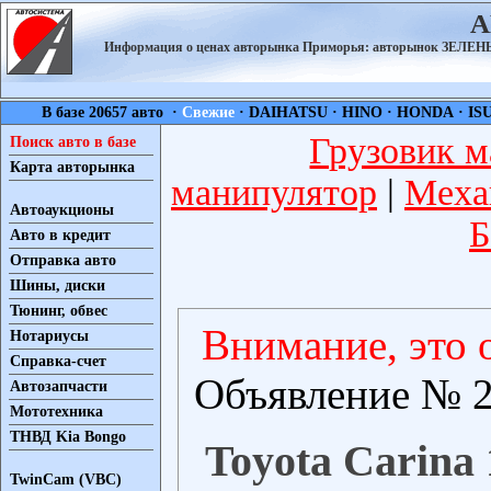
А
Информация о ценах авторынка Приморья: авторынок ЗЕЛ
В базе 20657 авто ·
Свежие
·
DAIHATSU
·
HINO
·
HONDA
·
IS
Грузовик м
Поиск авто в базе
Карта авторынка
манипулятор
|
Меха
Автоаукционы
Б
Авто в кредит
Отправка авто
Шины, диски
Тюнинг, обвес
Внимание, это 
Нотариусы
Справка-счет
Объявление № 2
Автозапчасти
Мототехника
ТНВД Kia Bongo
Toyota Carina 
TwinCam (VBC)