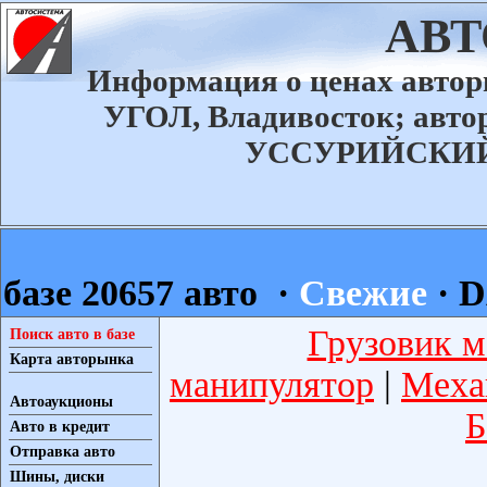
АВ
Информация о ценах авт
УГОЛ, Владивосток; ав
УССУРИЙСКИЙ а
базе 20657 авто ·
Свежие
·
D
Грузовик м
Поиск авто в базе
Карта авторынка
манипулятор
|
Меха
Автоаукционы
Б
Авто в кредит
Отправка авто
Шины, диски