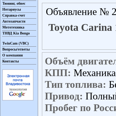
Тюнинг, обвес
Объявление № 2
Нотариусы
Справка-счет
Автозапчасти
Toyota Carina 
Мототехника
ТНВД Kia Bongo
TwinCam (VBC)
Вопросы/ответы
О компании
Объём двигате
Контакты
КПП:
Механика
Тип топлива:
Б
Привод:
Полны
Пробег по Росс