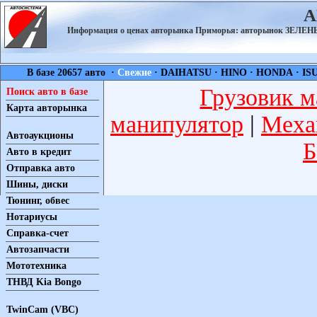
А
Информация о ценах авторынка Приморья: авторынок ЗЕЛ
В базе 20657 авто ·
Свежие
·
DAIHATSU
·
HINO
·
HONDA
·
IS
Грузовик м
Поиск авто в базе
Карта авторынка
манипулятор
|
Меха
Автоаукционы
Б
Авто в кредит
Отправка авто
Шины, диски
Тюнинг, обвес
Нотариусы
Справка-счет
Автозапчасти
Мототехника
ТНВД Kia Bongo
TwinCam (VBC)