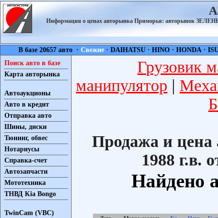
А
Информация о ценах авторынка Приморья: авторынок ЗЕЛ
В базе 20657 авто ·
Свежие
·
DAIHATSU
·
HINO
·
HONDA
·
IS
Грузовик м
Поиск авто в базе
Карта авторынка
манипулятор
|
Меха
Автоаукционы
Б
Авто в кредит
Отправка авто
Шины, диски
Продажа и цена 
Тюнинг, обвес
Нотариусы
1988 г.в. 
Справка-счет
Автозапчасти
Найдено а
Мототехника
ТНВД Kia Bongo
TwinCam (VBC)