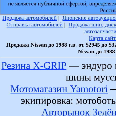
не является публичной офертой, определяе
Росси
Продажа автомобилей
|
Японские автоаукцио
Отправка автомобилей
|
Продажа шин, дис
автозапчаст
Карта сайт
Продажа Nissan до 1988 г.в. от $2945 до $3
Nissan-до-1988-
Резина X-GRIP
— эндуро 
шины муссы
Мотомагазин Yamotori
—
экипировка: мотобот
Авторынок Зелён