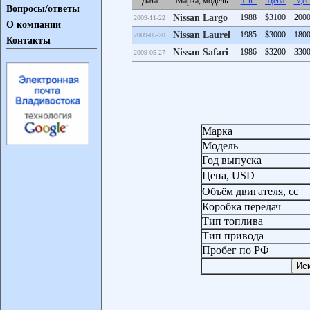
Дата
Марка, модель
Г.в.
Цена
V,c
Вопросы/ответы
Nissan Largo
1988
$3100
200
2009-11-22
О компании
Nissan Laurel
1985
$3000
180
2009-05-20
Контакты
Nissan Safari
1986
$3200
330
2009-05-27
Марка
Модель
Год выпуска
Цена, USD
Объём двигателя, сс
Коробка передач
Тип топлива
Тип привода
Пробег по РФ