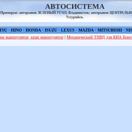
АВТОСИСТЕМА
а Приморья: авторынок ЗЕЛЕНЫЙ УГОЛ, Владивосток; авторынок ЦЕНТРАЛЬ
Уссурийск.
TSU
·
HINO
·
HONDA
·
ISUZU
·
LEXUS
·
MAZDA
·
MITSUBISHI
·
NI
ик манипулятор, кран манипулятор
|
Механический ТНВД для КИА Бонго