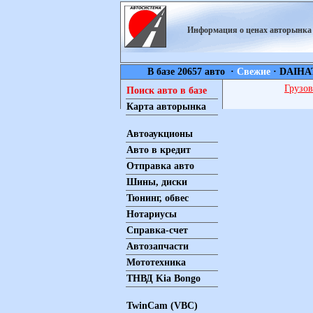
Информация о ценах авторынк
В базе 20657 авто ·
Свежие
·
DAIHA
Грузов
Поиск авто в базе
Карта авторынка
Автоаукционы
Авто в кредит
Отправка авто
Шины, диски
Тюнинг, обвес
Нотариусы
Справка-счет
Автозапчасти
Мототехника
ТНВД Kia Bongo
TwinCam (VBC)