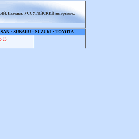
НЫЙ, Находка; УССУРИЙСКИЙ авторынок,
SSAN
·
SUBARU
·
SUZUKI
·
TOYOTA
 J3