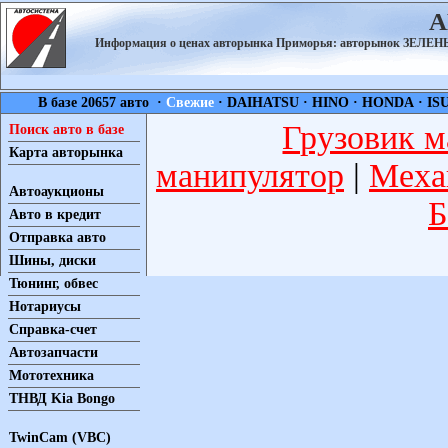
А
Информация о ценах авторынка Приморья: авторынок ЗЕЛ
В базе 20657 авто ·
Свежие
·
DAIHATSU
·
HINO
·
HONDA
·
IS
Грузовик м
Поиск авто в базе
Карта авторынка
манипулятор
|
Меха
Автоаукционы
Б
Авто в кредит
Отправка авто
Шины, диски
Тюнинг, обвес
Нотариусы
Справка-счет
Автозапчасти
Мототехника
ТНВД Kia Bongo
TwinCam (VBC)