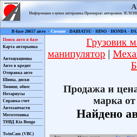
А
Информация о ценах авторынка Приморья: авторынок ЗЕЛ
В базе 20657 авто ·
Свежие
·
DAIHATSU
·
HINO
·
HONDA
·
IS
Грузовик м
Поиск авто в базе
Карта авторынка
манипулятор
|
Меха
Автоаукционы
Б
Авто в кредит
Отправка авто
Шины, диски
Продажа и цен
Тюнинг, обвес
Нотариусы
марка от
Справка-счет
Автозапчасти
Найдено ав
Мототехника
ТНВД Kia Bongo
TwinCam (VBC)