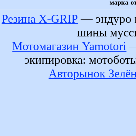
марка-от
Резина X-GRIP
— эндуро 
шины муссы
Мотомагазин Yamotori
—
экипировка: мотобот
Авторынок Зелён