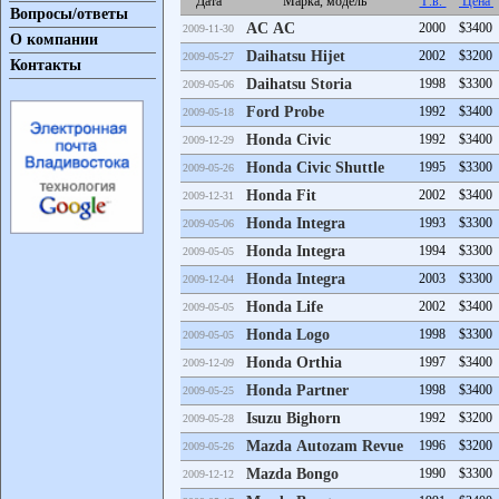
Дата
Марка, модель
Г.в.
Цена
Вопросы/ответы
AC AC
2000
$3400
2009-11-30
О компании
Daihatsu Hijet
2002
$3200
2009-05-27
Контакты
Daihatsu Storia
1998
$3300
2009-05-06
Ford Probe
1992
$3400
2009-05-18
Honda Civic
1992
$3400
2009-12-29
Honda Civic Shuttle
1995
$3300
2009-05-26
Honda Fit
2002
$3400
2009-12-31
Honda Integra
1993
$3300
2009-05-06
Honda Integra
1994
$3300
2009-05-05
Honda Integra
2003
$3300
2009-12-04
Honda Life
2002
$3400
2009-05-05
Honda Logo
1998
$3300
2009-05-05
Honda Orthia
1997
$3400
2009-12-09
Honda Partner
1998
$3400
2009-05-25
Isuzu Bighorn
1992
$3200
2009-05-28
Mazda Autozam Revue
1996
$3200
2009-05-26
Mazda Bongo
1990
$3300
2009-12-12