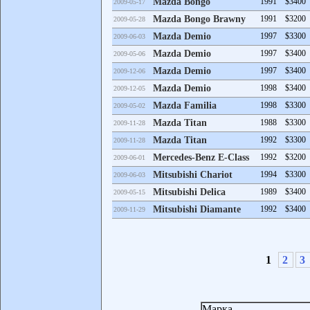
Mazda Bongo
1991
$3400
2009-05-17
Mazda Bongo Brawny
1991
$3200
2009-05-28
Mazda Demio
1997
$3300
2009-06-03
Mazda Demio
1997
$3400
2009-05-06
Mazda Demio
1997
$3400
2009-12-06
Mazda Demio
1998
$3400
2009-12-05
Mazda Familia
1998
$3300
2009-05-02
Mazda Titan
1988
$3300
2009-11-28
Mazda Titan
1992
$3300
2009-11-28
Mercedes-Benz E-Class
1992
$3200
2009-06-01
Mitsubishi Chariot
1994
$3300
2009-06-03
Mitsubishi Delica
1989
$3400
2009-05-15
Mitsubishi Diamante
1992
$3400
2009-11-29
1
2
3
Марка