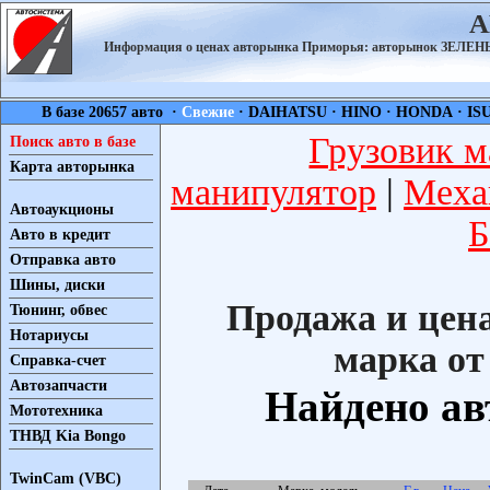
А
Информация о ценах авторынка Приморья: авторынок ЗЕЛ
В базе 20657 авто ·
Свежие
·
DAIHATSU
·
HINO
·
HONDA
·
IS
Грузовик м
Поиск авто в базе
Карта авторынка
манипулятор
|
Меха
Автоаукционы
Б
Авто в кредит
Отправка авто
Шины, диски
Продажа и цен
Тюнинг, обвес
Нотариусы
марка от
Справка-счет
Автозапчасти
Найдено ав
Мототехника
ТНВД Kia Bongo
TwinCam (VBC)