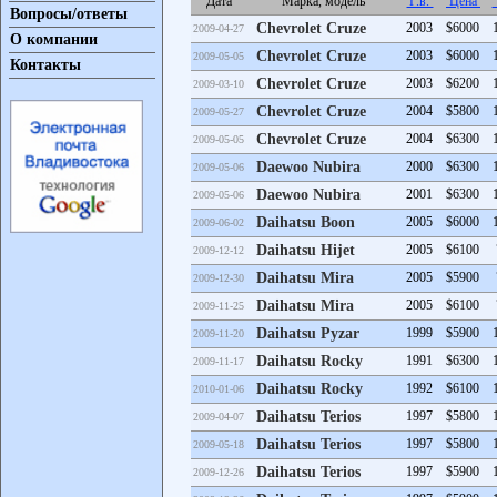
Дата
Марка, модель
Г.в.
Цена
Вопросы/ответы
Chevrolet Cruze
2003
$6000
2009-04-27
О компании
Chevrolet Cruze
2003
$6000
2009-05-05
Контакты
Chevrolet Cruze
2003
$6200
2009-03-10
Chevrolet Cruze
2004
$5800
2009-05-27
Chevrolet Cruze
2004
$6300
2009-05-05
Daewoo Nubira
2000
$6300
2009-05-06
Daewoo Nubira
2001
$6300
2009-05-06
Daihatsu Boon
2005
$6000
2009-06-02
Daihatsu Hijet
2005
$6100
2009-12-12
Daihatsu Mira
2005
$5900
2009-12-30
Daihatsu Mira
2005
$6100
2009-11-25
Daihatsu Pyzar
1999
$5900
2009-11-20
Daihatsu Rocky
1991
$6300
2009-11-17
Daihatsu Rocky
1992
$6100
2010-01-06
Daihatsu Terios
1997
$5800
2009-04-07
Daihatsu Terios
1997
$5800
2009-05-18
Daihatsu Terios
1997
$5900
2009-12-26