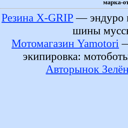
марка-от
Резина X-GRIP
— эндуро 
шины муссы
Мотомагазин Yamotori
—
экипировка: мотобот
Авторынок Зелён