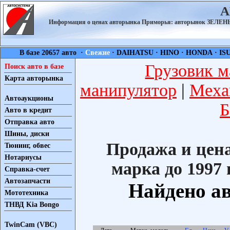
А
Информация о ценах авторынка Приморья: авторынок ЗЕЛ
В базе 20657 авто ·
Свежие
·
DAIHATSU
·
HINO
·
HONDA
·
IS
Грузовик м
Поиск авто в базе
Карта авторынка
манипулятор
|
Меха
Автоаукционы
Б
Авто в кредит
Отправка авто
Шины, диски
Продажа и цен
Тюнинг, обвес
Нотариусы
марка до 1997 г
Справка-счет
Автозапчасти
Найдено ав
Мототехника
ТНВД Kia Bongo
TwinCam (VBC)