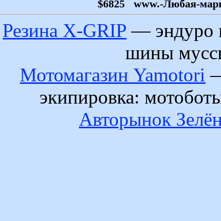
$6825
www.-Любая-марка-
Резина X-GRIP
— эндуро 
шины муссы
Мотомагазин Yamotori
—
экипировка: мотобот
Авторынок Зелён