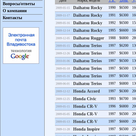
Дата
Марка, модель
Г.в.
Цена
V,
Вопросы/ответы
Daihatsu Rocky
1990
$6500
16
2009-05-15
О компании
Daihatsu Rocky
1991
$6300
16
2009-11-17
Контакты
Daihatsu Rocky
1992
$6500
15
2009-05-16
Daihatsu Rocky
1995
$6600
16
2009-12-14
Daihatsu Rugger
1988
$6800
28
2009-12-05
Daihatsu Terios
1997
$6200
13
2009-05-15
Daihatsu Terios
1997
$6300
13
2009-12-26
Daihatsu Terios
1997
$6500
13
2010-01-06
Daihatsu Terios
1997
$6500
13
2009-05-18
Daihatsu Terios
1997
$6500
13
2009-05-16
Daihatsu Terios
1997
$6800
13
2009-06-01
Honda Accord
1997
$6300
20
2009-12-12
Honda Civic
1993
$6700
16
2009-12-25
Honda CR-V
1996
$6800
20
2009-05-15
Honda CR-V
1997
$6500
20
2009-05-05
Honda CR-V
1997
$6600
20
2009-05-13
Honda Inspire
1997
$6500
25
2009-11-28