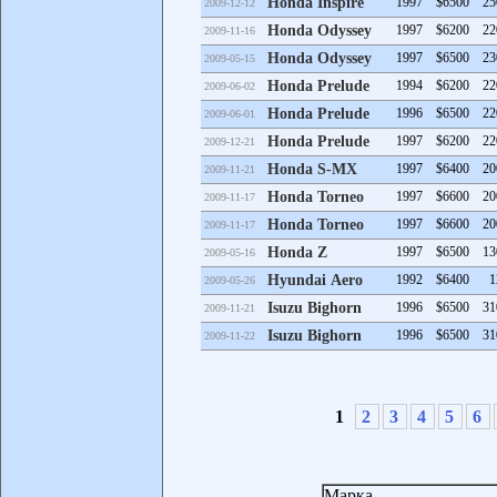
Honda Inspire
1997
$6500
25
2009-12-12
Honda Odyssey
1997
$6200
22
2009-11-16
Honda Odyssey
1997
$6500
23
2009-05-15
Honda Prelude
1994
$6200
22
2009-06-02
Honda Prelude
1996
$6500
22
2009-06-01
Honda Prelude
1997
$6200
22
2009-12-21
Honda S-MX
1997
$6400
20
2009-11-21
Honda Torneo
1997
$6600
20
2009-11-17
Honda Torneo
1997
$6600
20
2009-11-17
Honda Z
1997
$6500
13
2009-05-16
Hyundai Aero
1992
$6400
1
2009-05-26
Isuzu Bighorn
1996
$6500
31
2009-11-21
Isuzu Bighorn
1996
$6500
31
2009-11-22
1
2
3
4
5
6
Марка