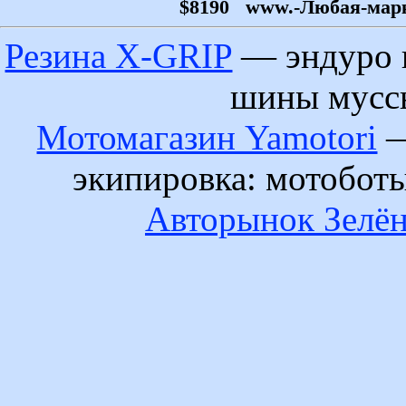
$8190
www.-Любая-марка-
Резина X-GRIP
— эндуро 
шины муссы
Мотомагазин Yamotori
—
экипировка: мотобот
Авторынок Зелён