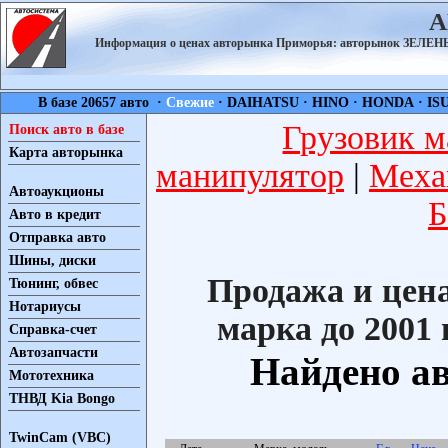
А
Информация о ценах авторынка Приморья: авторынок ЗЕЛ
В базе 20657 авто ·
Свежие
·
DAIHATSU
·
HINO
·
HONDA
·
IS
Грузовик м
Поиск авто в базе
Карта авторынка
манипулятор
|
Меха
Автоаукционы
Б
Авто в кредит
Отправка авто
Шины, диски
Продажа и цен
Тюнинг, обвес
Нотариусы
марка до 2001 г
Справка-счет
Автозапчасти
Найдено ав
Мототехника
ТНВД Kia Bongo
TwinCam (VBC)