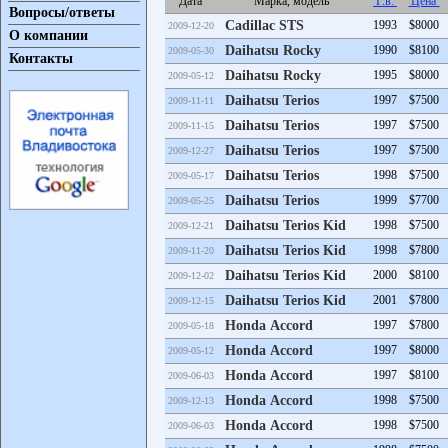
Дата
Марка, модель
Г.в.
Цена
Вопросы/ответы
Cadillac STS
1993
$8000
2009-12-20
О компании
Daihatsu Rocky
1990
$8100
2009-05-30
Контакты
Daihatsu Rocky
1995
$8000
2009-05-12
Daihatsu Terios
1997
$7500
2009-11-11
Daihatsu Terios
1997
$7500
2009-11-15
Daihatsu Terios
1997
$7500
2009-12-27
Daihatsu Terios
1998
$7500
2009-05-17
Daihatsu Terios
1999
$7700
2009-05-25
Daihatsu Terios Kid
1998
$7500
2009-12-21
Daihatsu Terios Kid
1998
$7800
2009-11-20
Daihatsu Terios Kid
2000
$8100
2009-12-02
Daihatsu Terios Kid
2001
$7800
2009-12-15
Honda Accord
1997
$7800
2009-05-18
Honda Accord
1997
$8000
2009-05-12
Honda Accord
1997
$8100
2009-06-03
Honda Accord
1998
$7500
2009-12-13
Honda Accord
1998
$7500
2009-06-03