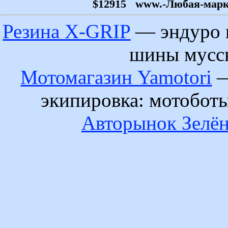
$12915
www.-Любая-марка-
Резина X-GRIP
— эндуро 
шины муссы
Мотомагазин Yamotori
—
экипировка: мотобот
Авторынок Зелён