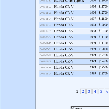
Honda Civic Type R
2000
$12000
2009-12-11
Honda CR-V
1996
$11700
2009-11-22
Honda CR-V
1996
$12700
2009-11-29
Honda CR-V
1997
$11800
2009-11-24
Honda CR-V
1998
$12000
2009-06-03
Honda CR-V
1998
$12700
2009-12-05
Honda CR-V
1999
$11700
2009-06-04
Honda CR-V
1999
$11700
2009-11-17
Honda CR-V
1999
$12000
2009-05-31
Honda CR-V
1999
$12200
2009-05-30
Honda CR-V
1999
$12400
2009-05-05
Honda CR-V
1999
$12500
2009-11-19
Honda CR-V
1999
$12700
2009-11-24
1
2
3
4
5
6
Марка