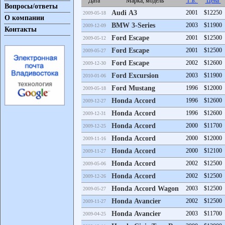
Дата
Марка, модель
Г.в.
Цена
Вопросы/ответы
Audi A3
2001
$12250
2009-05-18
О компании
BMW 3-Series
2003
$11900
2009-12-09
Контакты
Ford Escape
2001
$12500
2009-05-12
Ford Escape
2001
$12500
2009-05-27
Ford Escape
2002
$12600
2009-12-30
Ford Excursion
2003
$11900
2010-01-06
Ford Mustang
1996
$12000
2009-05-18
Honda Accord
1996
$12600
2009-12-27
Honda Accord
1996
$12600
2009-12-31
Honda Accord
2000
$11700
2009-12-25
Honda Accord
2000
$12000
2009-11-16
Honda Accord
2000
$12100
2009-11-27
Honda Accord
2002
$12500
2009-05-06
Honda Accord
2002
$12500
2009-12-26
Honda Accord Wagon
2003
$12500
2009-05-27
Honda Avancier
2002
$12500
2009-11-27
Honda Avancier
2003
$11700
2009-04-25