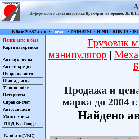
А
Информация о ценах авторынка Приморья: авторынок ЗЕЛ
В базе 20657 авто ·
Свежие
·
DAIHATSU
·
HINO
·
HONDA
·
IS
Грузовик м
Поиск авто в базе
Карта авторынка
манипулятор
|
Меха
Автоаукционы
Б
Авто в кредит
Отправка авто
Шины, диски
Продажа и цен
Тюнинг, обвес
Нотариусы
марка до 2004 г.
Справка-счет
Автозапчасти
Найдено ав
Мототехника
ТНВД Kia Bongo
TwinCam (VBC)