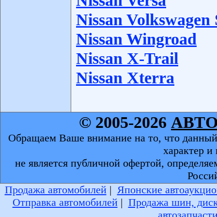
Nissan Versa
Nissan Volkswagen
Nissan Wingroad
Nissan X-Trail
Nissan Xterra
© 2005-2026
АВТ
Обращаем Ваше внимание на то, что данный
характер и
не является публичной офертой, определяе
Росси
Продажа автомобилей
|
Японские автоаукцио
Отправка автомобилей
|
Продажа шин, дис
автозапчаст