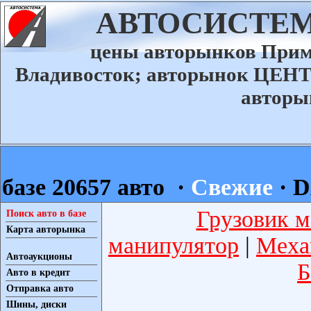
АВТОСИСТЕМА
цены авторынков При
Владивосток; авторынок Ц
авторы
базе 20657 авто ·
Свежие
·
D
Грузовик м
Поиск авто в базе
Карта авторынка
манипулятор
|
Меха
Автоаукционы
Б
Авто в кредит
Отправка авто
Шины, диски