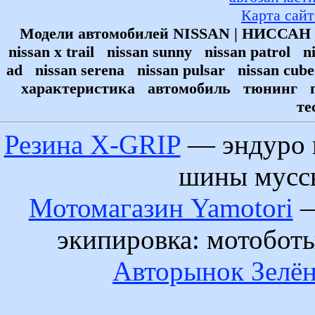
Карта сайт
Модели автомобилей NISSAN | НИССАН | 
nissan x trail
nissan sunny
nissan patrol
ni
ad
nissan serena
nissan pulsar
nissan cube
характеристика
автомобиль
тюнинг
п
те
Резина X-GRIP
— эндуро 
шины муссы
Мотомагазин Yamotori
—
экипировка: мотобот
Авторынок Зелён