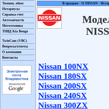
Тюнинг, обвес
В продаже
·
О NISSAN
·
Исто
Нотариусы
Справка-счет
Моде
Автозапчасти
Мототехника
NIS
ТНВД Kia Bongo
TwinCam (VBC)
Вопросы/ответы
О компании
Контакты
Nissan 100NX
Nissan 180SX
Nissan 200SX
Nissan 240SX
Nissan 300ZX