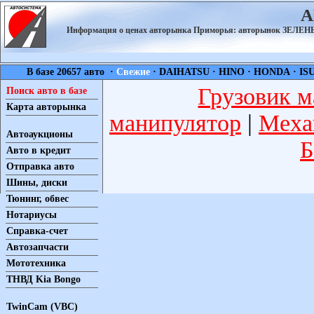
А
Информация о ценах авторынка Приморья: авторынок ЗЕЛ
В базе 20657 авто ·
Свежие
·
DAIHATSU
·
HINO
·
HONDA
·
IS
Грузовик м
Поиск авто в базе
Карта авторынка
манипулятор
|
Меха
Автоаукционы
Б
Авто в кредит
Отправка авто
Шины, диски
Тюнинг, обвес
Нотариусы
Справка-счет
Автозапчасти
Мототехника
ТНВД Kia Bongo
TwinCam (VBC)